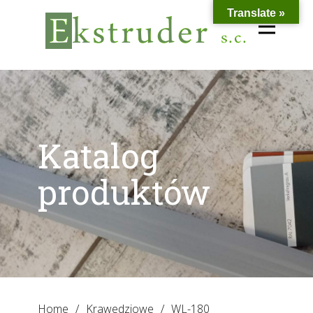
Translate »
Katalog
produktów
Home
/
Krawedziowe
/
WL-180