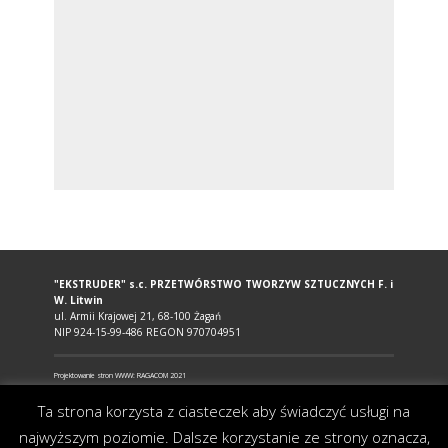
"EKSTRUDER" s.c. PRZETWÓRSTWO TWORZYW SZTUCZNYCH F. i
W. Litwin
ul. Armii Krajowej 21, 68-100 Żagań
NIP 924-15-99-486 REGON 970704951
Projektowanie stron WWW: RAGACOM 2021
Ta strona korzysta z ciasteczek aby świadczyć usługi na
najwyższym poziomie. Dalsze korzystanie ze strony oznacza,