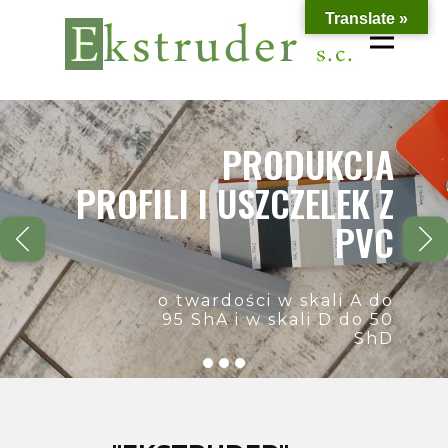
Translate »
PRODUKCJA
PROFILI I USZCZELEK Z
PVC
o twardości w skali A do
95 ShA i w skali D do 50
ShD